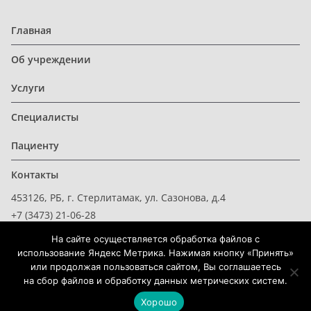
Главная
Об учреждении
Услуги
Специалисты
Пациенту
Контакты
453126, РБ, г. Стерлитамак, ул. Сазонова, д.4
+7 (3473) 21-06-28
На сайте осуществляется обработка файлов с
использование Яндекс Метрика. Нажимая кнопку «Принять»
или продолжая пользоваться сайтом, Вы соглашаетесь
на сбор файлов и обработку данных метрических систем.
Копирайт © 2026
Санаторий для детей Радуга города
Стерлитамак
. Все права защищены.
Тема
ColorMag
от ThemeGrill. Создано на
WordPress
.
Хорошо