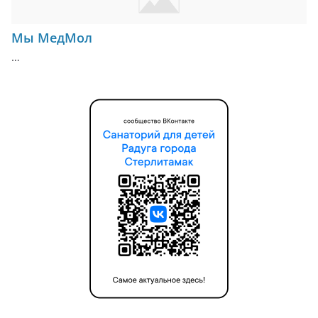
Мы МедМол
…