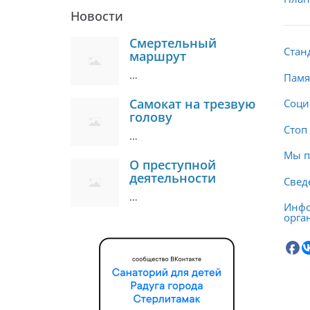
Новости
Смертельный
Стан
маршрут
…
Памя
Самокат на трезвую
Соци
голову
Стоп
…
Мы п
О преступной
деятельности
Свед
…
Инфо
орга