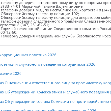
 телефону доверия – ответственному лицу по вопросам пр
73) 33-74-01 Маркиной Галине Валентиновне;
 телефону доверия МВД по Республике Башкортостан 8 (347) 
 Общероссийскому телефону полиции 102;
 Общероссийскому телефону полиции для операторов мобил
 телефон доверия следственного Управления Следственного
ртостан 8 (347) 251-62-51;
 Горячей телефонной линии Следственного комитета Росс
100-12-60;
 Телефону доверия Федеральной службы безопасности Росси
коррупционная политика 2026
кс этики и служебного поведения сотрудников 2026
жение 2026
аз О назначении ответственного лица за профилактику кор
аз Об утверждении Кодекса этики и служебного поведения 
аз Об утверждении состава Комиссии по противодействию 
 мероприятий по противодействию коррупции 2026