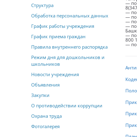
— по
Структура
8(34
— по
Обработка персональных данных
— по
— по
График работы учреждения
— по
Башко
— по
График приема граждан
800 
— по
Правила внутреннего распорядка
Режим дня для дошкольников и
школьников
Анти
Новости учреждения
Коде
Объявления
Поло
Закупки
Прик
О противодействии коррупции
Прик
Охрана труда
Прик
Фотогалерея
План