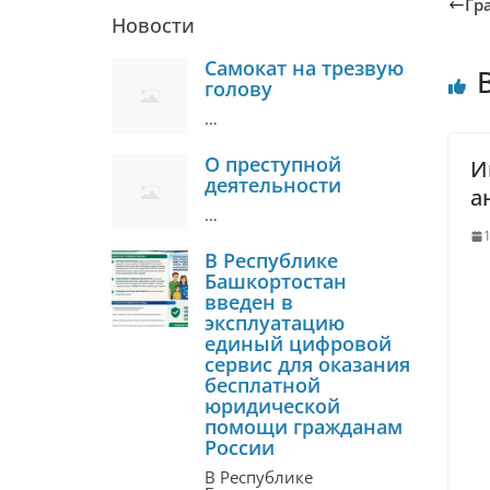
Гр
Новости
Самокат на трезвую
голову
…
О преступной
И
деятельности
а
…
1
В Республике
Башкортостан
введен в
эксплуатацию
единый цифровой
сервис для оказания
бесплатной
юридической
помощи гражданам
России
В Республике