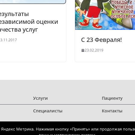
езультаты
езависимой оценки
ачества услуг
С 23 Февраля!
3.11.2017
23.02.2019
Услуги
Пациенту
Специалисты
Контакты
 Яндекс Метрика. Нажимая кнопку «Принять» или продолжая пользо