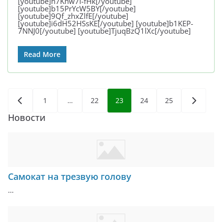
[youtube]h7Khw7l-fHk[/youtube]
[youtube]b15PrYcW5BY[/youtube]
[youtube]9Qf_zhxZlfE[/youtube]
[youtube]i6dH52HSsKE[/youtube] [youtube]b1KEP-
7NNJ0[/youtube] [youtube]TjuqBzQ1lXc[/youtube]
Read More
Пагинация
1
…
22
23
24
25
записей
Новости
Самокат на трезвую голову
…