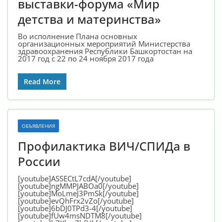
выставки-форума «Мир
детства и материнства»
Во исполнение Плана основных
организационных мероприятий Министерства
здравоохранения Республики Башкортостан на
2017 год с 22 по 24 ноября 2017 года
Read More
ОБЪЯВЛЕНИЯ
Профилактика ВИЧ/СПИДа в
России
[youtube]ASSECtL7cdA[/youtube]
[youtube]ngMMPJABOa0[/youtube]
[youtube]MoLmeJ3PmSk[/youtube]
[youtube]evQhFrx2vZo[/youtube]
[youtube]6bDJ0TPd3-4[/youtube]
[youtube]fUw4msNDTM8[/youtube]